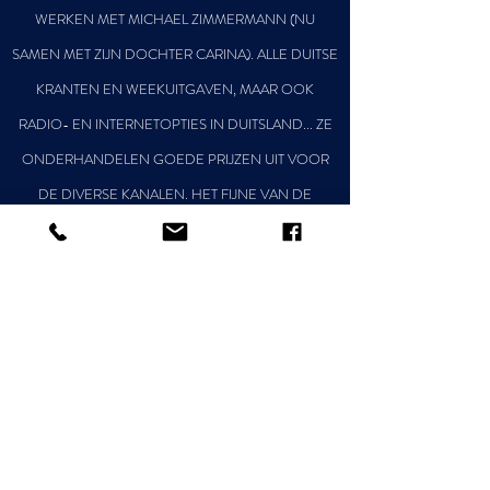
WERKEN MET MICHAEL ZIMMERMANN (NU
SAMEN MET ZIJN DOCHTER CARINA). ALLE DUITSE
KRANTEN EN WEEKUITGAVEN, MAAR OOK
RADIO- EN INTERNETOPTIES IN DUITSLAND... ZE
ONDERHANDELEN GOEDE PRIJZEN UIT VOOR
DE DIVERSE KANALEN. HET FIJNE VAN DE
SAMENWERKING MET MZ MEDIA IS, DAT ZE
DAARNAAST ECHT MEEDENKEN OVER DE BESTE
OPTIES OM JE BEDRIJF ZO GOED MOGELIJK IN
BEELD TE BRENGEN OP DE DUITSE MARKT. ZE
ONTZORGEN EN LEVEREN JE EEN HOOP
TIJDWINST OP. VOOR ONS BEDRIJF, VLAK AAN DE
DUITSE GRENS, IS DEZE HULP EN KENNIS VAN
ONSCHATBARE WAARDE! HUN VRIENDELIJKHEID