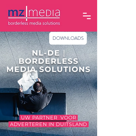
DOWNLOADS
NL-DE
|
BORDERLESS
MEDIA SOLUTIONS
UW PARTNER VOOR
ADVERTEREN IN DUITSLAND