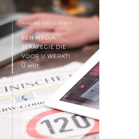
PRECIES WAT U ZOEKT
EEN MEDIA
STRATEGIE DIE
VOOR U WERKT!
U wilt...
Meer naamsbekendheid in
Duitsland
Nieuwe Duitstalige klanten
Meer bezoekers in de leisure of
toeristische sector
Een geheel nieuw onafhankelijk