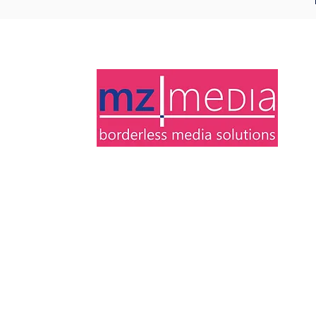
CONTACT
Telefoon
+49 171 7815050
michael@mz-media.com
E-mail
Classenstraße 1
Adres
47906 Kempen
© 2022 MZ Media |
Imp